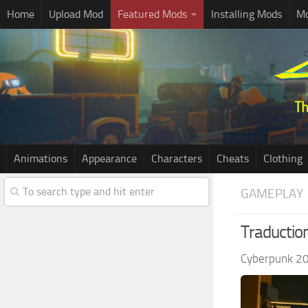
Home
Upload Mod
Featured Mods
Installing Mods
Mo
Animations
Appearance
Characters
Cheats
Clothing
GAMEPLAY
Traductio
Cyberpunk 2