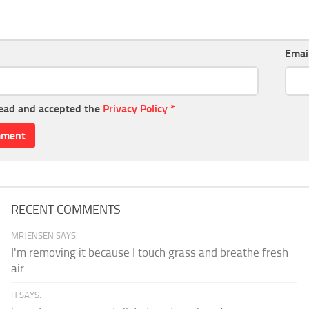
Emai
read and accepted the
Privacy Policy
*
RECENT COMMENTS
MRJENSEN SAYS:
I'm removing it because I touch grass and breathe fresh
air
H SAYS: