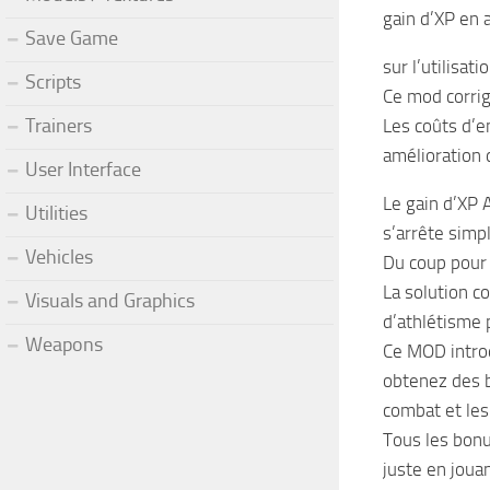
gain d’XP en 
Save Game
sur l’utilisat
Scripts
Ce mod corrig
Trainers
Les coûts d’e
amélioration 
User Interface
Le gain d’XP 
Utilities
s’arrête simp
Vehicles
Du coup pour 
La solution c
Visuals and Graphics
d’athlétisme 
Weapons
Ce MOD introd
obtenez des 
combat et les
Tous les bonu
juste en joua