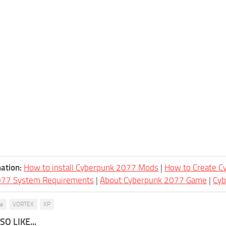
ation:
How to install Cyberpunk 2077 Mods
|
How to Create 
077 System Requirements
|
About Cyberpunk 2077 Game
|
Cy
Ce
VORTEX
XP
O LIKE...