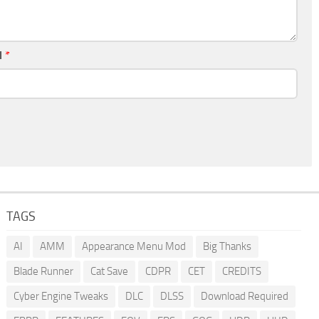
l
*
TAGS
AI
AMM
Appearance Menu Mod
Big Thanks
Blade Runner
Cat Save
CDPR
CET
CREDITS
Cyber Engine Tweaks
DLC
DLSS
Download Required