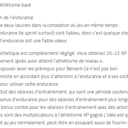
athlétisme basé
ion de l’endurance
e deux lacunes dans la conception du jeu en même temps :
ndurance (le sprint surtout) sont faibles, donc c’est quelque ch
d’endurance ont une faible valeur.
Athletique est complètement négligé. Vous obtenez 20-22 XP 
lement après avoir atteint l’athlétisme de niveau 4.
opuvoir avoir les prérequis pour Berserk Ce n’est pas bon.
onsiste en accordant plus d’attention à l’endurance et à ses coû
pour utiliser cette endurance.
uit des séances d’entraînement, qui sont une période soutenu
bonus d’endurance pour des séances d’entraînement plus long
 bonus combo pour les séances d’entraînement avec des action
s sont des multiplicateurs à l’athlétisme XP gagné.L’idée est 
nt au jeu normalement, peut-être en essayant aussi de fournir c