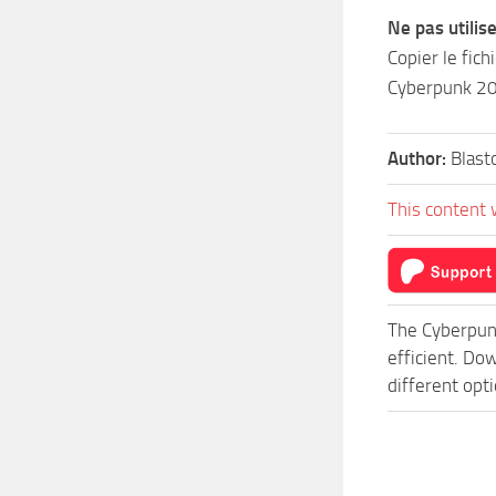
Ne pas utili
Copier le fich
Cyberpunk 20
Author:
Blast
This content 
The Cyberpun
efficient. Do
different opt