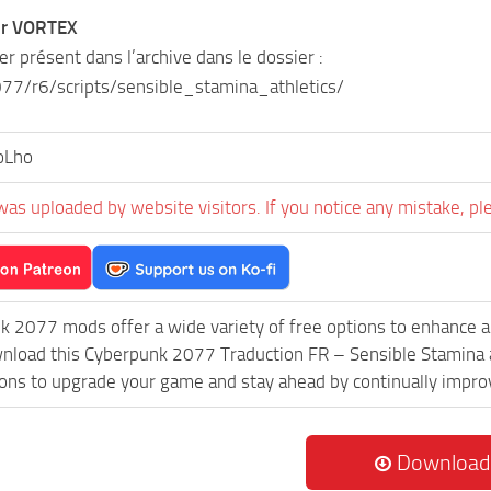
ser VORTEX
ier présent dans l’archive dans le dossier :
77/r6/scripts/sensible_stamina_athletics /
oLho
was uploaded by website visitors. If you notice any mistake, pl
k 2077 mods offer a wide variety of free options to enhance 
wnload this Cyberpunk 2077 Traduction FR – Sensible Stamina 
ions to upgrade your game and stay ahead by continually impr
Download