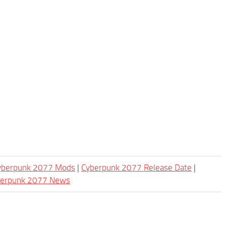
Cyberpunk 2077 Mods
|
Cyberpunk 2077 Release Date
|
berpunk 2077 News