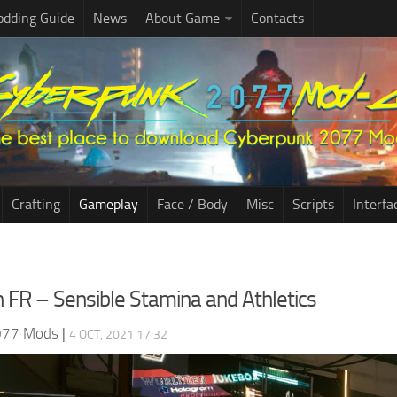
dding Guide
News
About Game
Contacts
Crafting
Gameplay
Face / Body
Misc
Scripts
Interfa
n FR – Sensible Stamina and Athletics
077 Mods
|
4 OCT, 2021 17:32