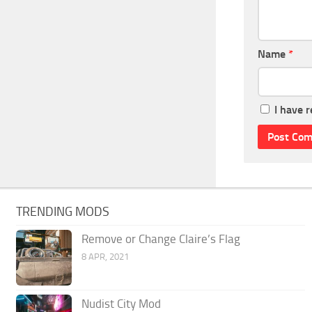
Name
*
I have 
TRENDING MODS
Remove or Change Claire’s Flag
8 APR, 2021
Nudist City Mod